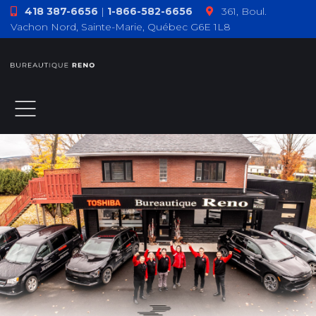
418 387-6656
|
1-866-582-6656
361, Boul.
Vachon Nord, Sainte-Marie, Québec G6E 1L8
ACCUEIL
À PROPOS
PRODUITS
TÉMOIGNAGES
COMMENT F