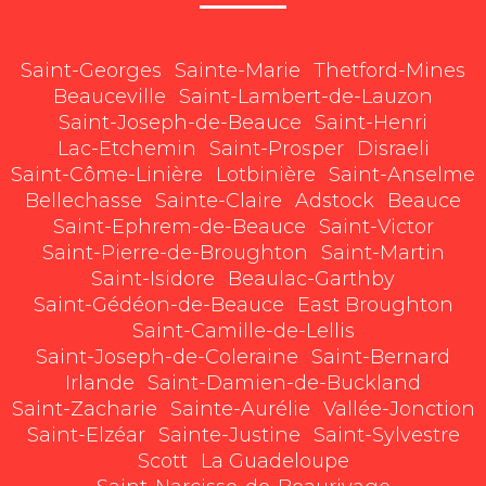
Saint-Georges
Sainte-Marie
Thetford-Mines
Beauceville
Saint-Lambert-de-Lauzon
Saint-Joseph-de-Beauce
Saint-Henri
Lac-Etchemin
Saint-Prosper
Disraeli
Saint-Côme-Linière
Lotbinière
Saint-Anselme
Bellechasse
Sainte-Claire
Adstock
Beauce
Saint-Ephrem-de-Beauce
Saint-Victor
Saint-Pierre-de-Broughton
Saint-Martin
Saint-Isidore
Beaulac-Garthby
Saint-Gédéon-de-Beauce
East Broughton
Saint-Camille-de-Lellis
Saint-Joseph-de-Coleraine
Saint-Bernard
Irlande
Saint-Damien-de-Buckland
Saint-Zacharie
Sainte-Aurélie
Vallée-Jonction
Saint-Elzéar
Sainte-Justine
Saint-Sylvestre
Scott
La Guadeloupe