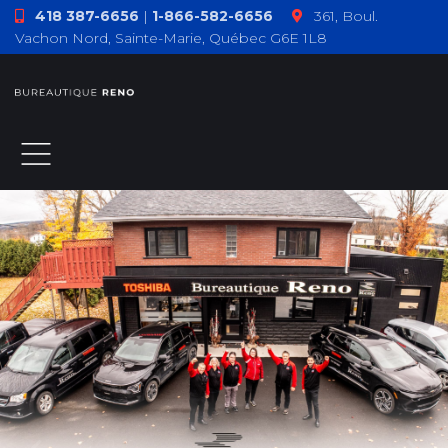
418 387-6656
|
1-866-582-6656
361, Boul.
Vachon Nord, Sainte-Marie, Québec G6E 1L8
ACCUEIL
À PROPOS
PRODUITS
TÉMOIGNAGES
COMMENT F