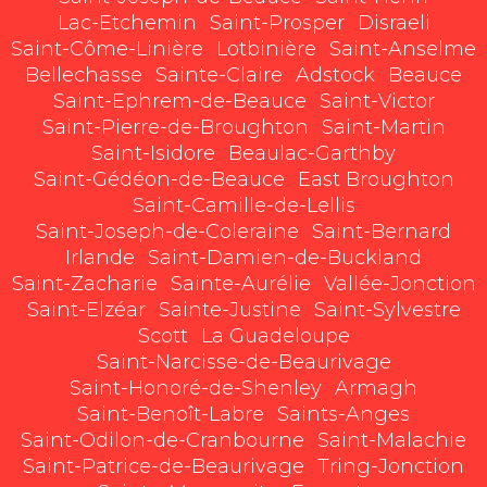
Lac-Etchemin
Saint-Prosper
Disraeli
Saint-Côme-Linière
Lotbinière
Saint-Anselme
Bellechasse
Sainte-Claire
Adstock
Beauce
Saint-Ephrem-de-Beauce
Saint-Victor
Saint-Pierre-de-Broughton
Saint-Martin
Saint-Isidore
Beaulac-Garthby
Saint-Gédéon-de-Beauce
East Broughton
Saint-Camille-de-Lellis
Saint-Joseph-de-Coleraine
Saint-Bernard
Irlande
Saint-Damien-de-Buckland
Saint-Zacharie
Sainte-Aurélie
Vallée-Jonction
Saint-Elzéar
Sainte-Justine
Saint-Sylvestre
Scott
La Guadeloupe
Saint-Narcisse-de-Beaurivage
Saint-Honoré-de-Shenley
Armagh
Saint-Benoît-Labre
Saints-Anges
Saint-Odilon-de-Cranbourne
Saint-Malachie
Saint-Patrice-de-Beaurivage
Tring-Jonction