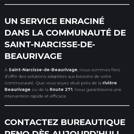
UN SERVICE ENRACINÉ
DANS LA COMMUNAUTÉ DE
SAINT-NARCISSE-DE-
BEAURIVAGE
À
Saint-Narcisse-de-Beaurivage
, nous sommes fiers
d’offrir des solutions adaptées aux besoins de votre
communauté. Que vous soyez situé près de la
rivière
Beaurivage
ou de la
Route 271
, nous garantissons une
intervention rapide et efficace.
CONTACTEZ BUREAUTIQUE
RENO DÈS AUJOURD’HUI !