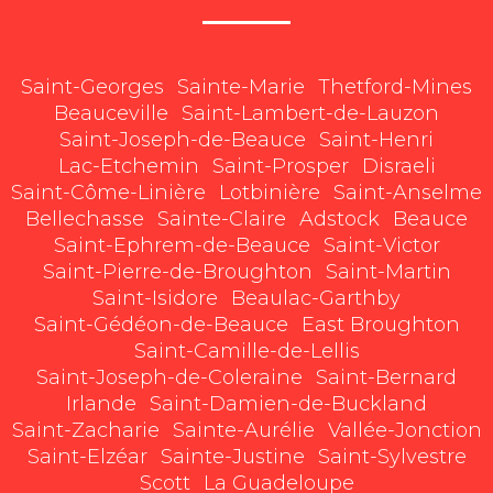
Saint-Georges
Sainte-Marie
Thetford-Mines
Beauceville
Saint-Lambert-de-Lauzon
Saint-Joseph-de-Beauce
Saint-Henri
Lac-Etchemin
Saint-Prosper
Disraeli
Saint-Côme-Linière
Lotbinière
Saint-Anselme
Bellechasse
Sainte-Claire
Adstock
Beauce
Saint-Ephrem-de-Beauce
Saint-Victor
Saint-Pierre-de-Broughton
Saint-Martin
Saint-Isidore
Beaulac-Garthby
Saint-Gédéon-de-Beauce
East Broughton
Saint-Camille-de-Lellis
Saint-Joseph-de-Coleraine
Saint-Bernard
Irlande
Saint-Damien-de-Buckland
Saint-Zacharie
Sainte-Aurélie
Vallée-Jonction
Saint-Elzéar
Sainte-Justine
Saint-Sylvestre
Scott
La Guadeloupe