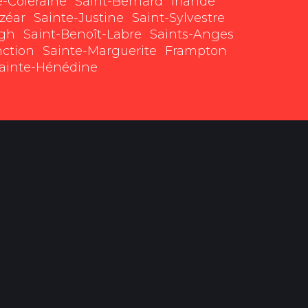
e-Coleraine
Saint-Bernard
Irlande
lzéar
Sainte-Justine
Saint-Sylvestre
gh
Saint-Benoît-Labre
Saints-Anges
nction
Sainte-Marguerite
Frampton
ainte-Hénédine