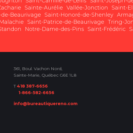
roughton
Saint-Camille-de-Lellis
Saint-Joseph-d
Zacharie
Sainte-Aurélie
Vallée-Jonction
Saint-E
e-de-Beaurivage
Saint-Honoré-de-Shenley
Arma
-Malachie
Saint-Patrice-de-Beaurivage
Tring-Jo
-Standon
Notre-Dame-des-Pins
Saint-Frédéric
S
361, Boul. Vachon Nord,
Sainte-Marie, Québec G6E 1L8
T
418 387-6656
1-866-582-6656
info@bureautiquereno.com