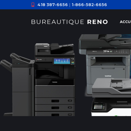
418 387-6656
|
1-866-582-6656
ACCU