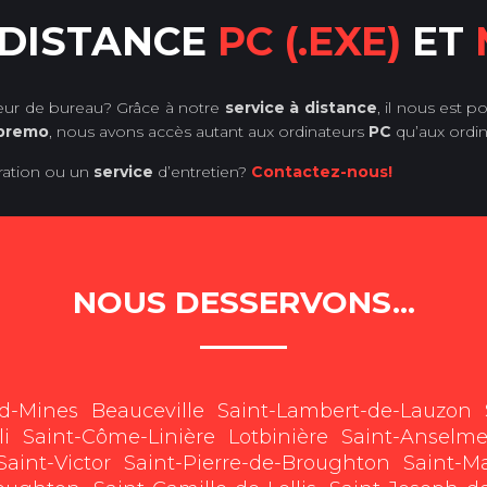
 DISTANCE
PC (.EXE)
ET
teur de bureau? Grâce à notre
service à distance
, il nous est 
premo
, nous avons accès autant aux ordinateurs
PC
qu’aux ordi
ration ou un
service
d’entretien?
Contactez-nous!
NOUS DESSERVONS...
rd-Mines
Beauceville
Saint-Lambert-de-Lauzon
li
Saint-Côme-Linière
Lotbinière
Saint-Anselm
Saint-Victor
Saint-Pierre-de-Broughton
Saint-Ma