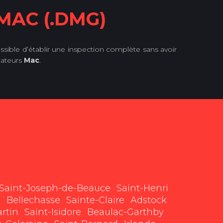
MAC (.DMG)
possible d’établir une inspection complète sans avoir
nateurs
Mac
.
Saint-Joseph-de-Beauce
Saint-Henri
e
Bellechasse
Sainte-Claire
Adstock
rtin
Saint-Isidore
Beaulac-Garthby