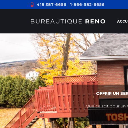
418 387-6656
|
1-866-582-6656
ACCU
OFFRIR UN SE
Que ce soit pour un 